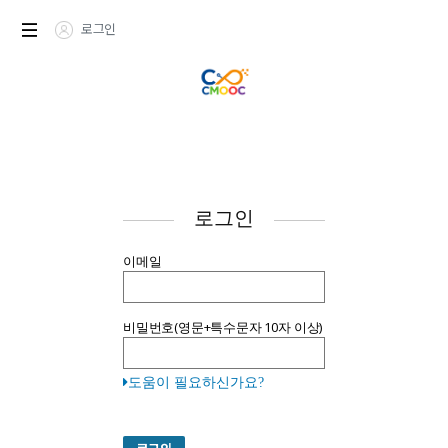
로그인
로그인
귀
이메일
하
의
이
비밀번호(영문+특수문자 10자 이상)
메
일
주
도움이 필요하신가요?
소
와
패