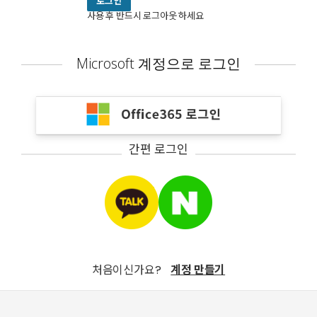
로그인
스
사용 후 반드시 로그아웃 하세요
워
드
를
Microsoft 계정으로 로그인
사
용
하
여
로
그
간편 로그인
인
하
거
나,
아
래
에
서
하
처음이신가요?
계정 만들기
나
를
사